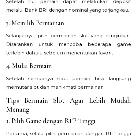
Setelah itu, pemain dapat melakukan deposit
melalui Bank BRI dengan nominal yang terjangkau.
3. Memilih Permainan
Selanjutnya, pilih permainan slot yang diinginkan.
Disarankan untuk mencoba beberapa game
terlebih dahulu sebelum menentukan favorit.
4. Mulai Bermain
Setelah semuanya siap, pemain bisa langsung
memutar slot dan menikmati permainan.
Tips Bermain Slot Agar Lebih Mudah
Menang
1. Pilih Game dengan RTP Tinggi
Pertama, selalu pilih permainan dengan RTP tinggi