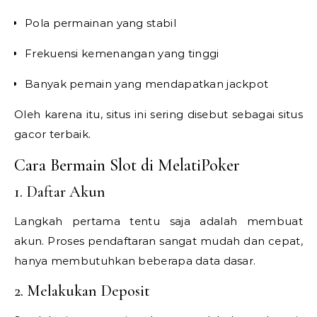
Pola permainan yang stabil
Frekuensi kemenangan yang tinggi
Banyak pemain yang mendapatkan jackpot
Oleh karena itu, situs ini sering disebut sebagai situs
gacor terbaik.
Cara Bermain Slot di MelatiPoker
1. Daftar Akun
Langkah pertama tentu saja adalah membuat
akun. Proses pendaftaran sangat mudah dan cepat,
hanya membutuhkan beberapa data dasar.
2. Melakukan Deposit