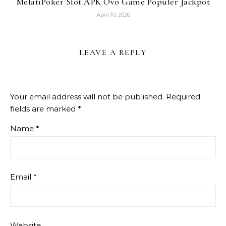
MelatiPoker Slot APK Ovo Game Populer Jackpot
April 10, 2026
LEAVE A REPLY
Your email address will not be published.
Required
fields are marked
*
Name
*
Email
*
Website