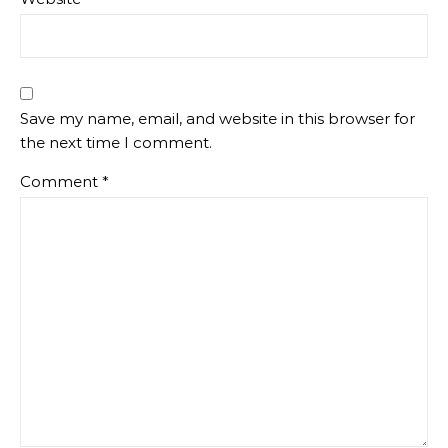
Save my name, email, and website in this browser for
the next time I comment.
Comment
*