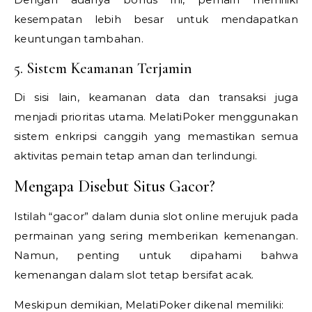
kesempatan lebih besar untuk mendapatkan
keuntungan tambahan.
5. Sistem Keamanan Terjamin
Di sisi lain, keamanan data dan transaksi juga
menjadi prioritas utama. MelatiPoker menggunakan
sistem enkripsi canggih yang memastikan semua
aktivitas pemain tetap aman dan terlindungi.
Mengapa Disebut Situs Gacor?
Istilah “gacor” dalam dunia slot online merujuk pada
permainan yang sering memberikan kemenangan.
Namun, penting untuk dipahami bahwa
kemenangan dalam slot tetap bersifat acak.
Meskipun demikian, MelatiPoker dikenal memiliki: