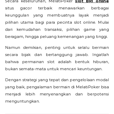
Secara keseluruhan, MelatiPoker
slot BRI online
situs gacor terbaik menawarkan berbagai
keunggulan yang membuatnya layak menjadi
pilihan utama bagi para pecinta slot online. Mulai
dari kemudahan transaksi, pilihan game yang
beragam, hingga peluang kemenangan yang tinggi.
Namun demikian, penting untuk selalu bermain
secara bijak dan bertanggung jawab. Ingatlah
bahwa permainan slot adalah bentuk hiburan,
bukan semata-mata untuk mencari keuntungan.
Dengan strategi yang tepat dan pengelolaan modal
yang baik, pengalaman bermain di MelatiPoker bisa
menjadi lebih menyenangkan dan berpotensi
menguntungkan.