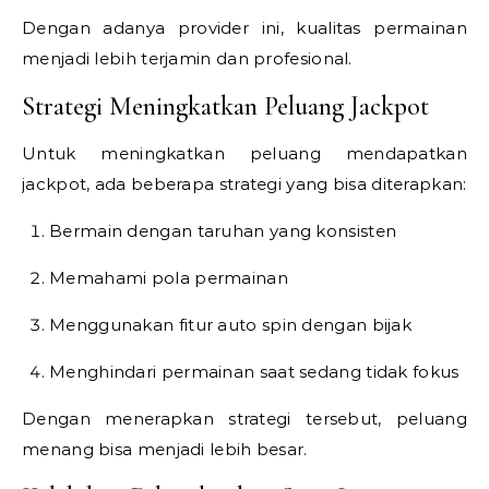
Dengan adanya provider ini, kualitas permainan
menjadi lebih terjamin dan profesional.
Strategi Meningkatkan Peluang Jackpot
Untuk meningkatkan peluang mendapatkan
jackpot, ada beberapa strategi yang bisa diterapkan:
Bermain dengan taruhan yang konsisten
Memahami pola permainan
Menggunakan fitur auto spin dengan bijak
Menghindari permainan saat sedang tidak fokus
Dengan menerapkan strategi tersebut, peluang
menang bisa menjadi lebih besar.