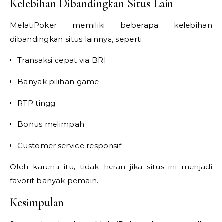
Kelebihan Dibandingkan Situs Lain
MelatiPoker memiliki beberapa kelebihan
dibandingkan situs lainnya, seperti:
Transaksi cepat via BRI
Banyak pilihan game
RTP tinggi
Bonus melimpah
Customer service responsif
Oleh karena itu, tidak heran jika situs ini menjadi
favorit banyak pemain.
Kesimpulan