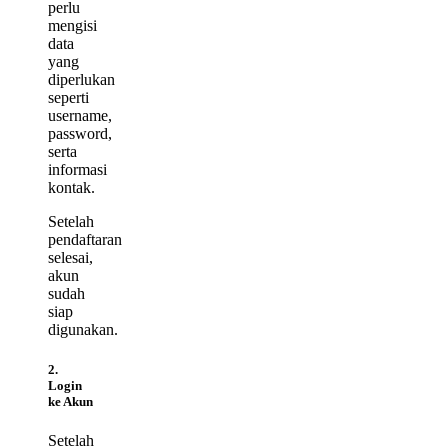
perlu
mengisi
data
yang
diperlukan
seperti
username,
password,
serta
informasi
kontak.
Setelah
pendaftaran
selesai,
akun
sudah
siap
digunakan.
2.
Login
ke Akun
Setelah