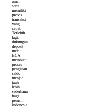
aman,
serta
memiliki
proses
transaksi
yang
cepat.
Terlebih
lagi,
dukungan
deposit
melalui
BCA
membuat
proses
pengisian
saldo
menjadi
jauh
lebih
sederhana
bagi
pemain
Indonesia.