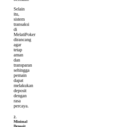
Selain
itu,
sistem
transaksi
di
MelatiPoker
dirancang
agar
tetap
aman
dan
transparan
sehingga
pemain
dapat
melakukan
deposit
dengan
rasa
percaya.
2.
Minimal
Deposit