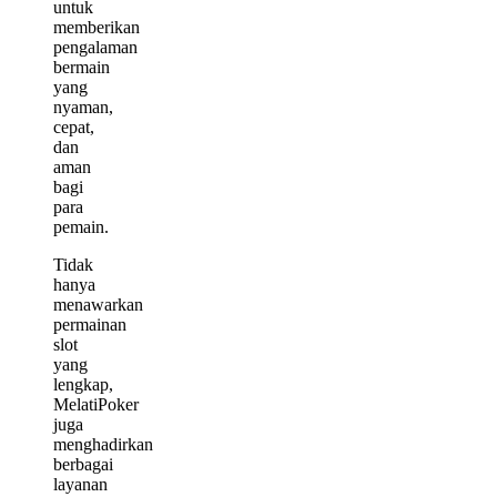
untuk
memberikan
pengalaman
bermain
yang
nyaman,
cepat,
dan
aman
bagi
para
pemain.
Tidak
hanya
menawarkan
permainan
slot
yang
lengkap,
MelatiPoker
juga
menghadirkan
berbagai
layanan