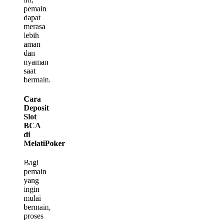
pemain
dapat
merasa
lebih
aman
dan
nyaman
saat
bermain.
Cara
Deposit
Slot
BCA
di
MelatiPoker
Bagi
pemain
yang
ingin
mulai
bermain,
proses