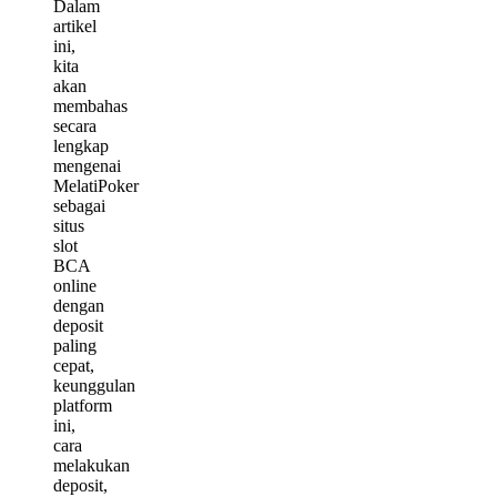
Dalam
artikel
ini,
kita
akan
membahas
secara
lengkap
mengenai
MelatiPoker
sebagai
situs
slot
BCA
online
dengan
deposit
paling
cepat,
keunggulan
platform
ini,
cara
melakukan
deposit,