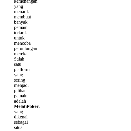
kemenangan
yang
menarik
membuat
banyak
pemain
tertarik
untuk
mencoba
peruntungan
mereka.
Salah
satu
platform
yang
sering
menjadi
pilihan
pemain
adalah
MelatiPoker
,
yang
dikenal
sebagai
situs