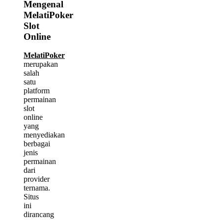
Mengenal
MelatiPoker
Slot
Online
MelatiPoker
merupakan
salah
satu
platform
permainan
slot
online
yang
menyediakan
berbagai
jenis
permainan
dari
provider
ternama.
Situs
ini
dirancang